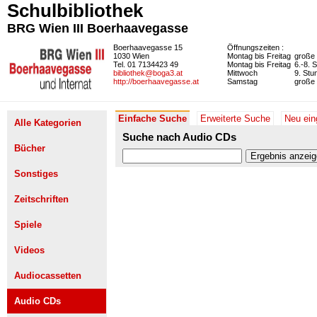
Schulbibliothek
BRG Wien III Boerhaavegasse
Boerhaavegasse 15
Öffnungszeiten :
1030 Wien
Montag bis Freitag
große 
Tel. 01 7134423 49
Montag bis Freitag
6.-8. 
bibliothek@boga3.at
Mittwoch
9. Stu
http://boerhaavegasse.at
Samstag
große 
Einfache Suche
Erweiterte Suche
Neu ein
Alle Kategorien
Suche nach Audio CDs
Bücher
Sonstiges
Zeitschriften
Spiele
Videos
Audiocassetten
Audio CDs